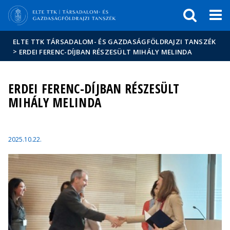
Események
ELTE a
Hírek
sajtóban
ELTE TTK TÁRSADALOM- ÉS GAZDASÁGFÖLDRAJZI TANSZÉK
>
ERDEI FERENC-DÍJBAN RÉSZESÜLT MIHÁLY MELINDA
ERDEI FERENC-DÍJBAN RÉSZESÜLT
MIHÁLY MELINDA
2025.10.22.