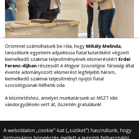
Örömmel számolhatunk be róla, hogy
Mihály Melinda
,
tanszékünk egyetemi adjunktusa fiatal kutatóként végzett
kiemelkedő szakmai teljesítményének elismeréséért
Erdei
Ferenc-díjban
részesült! A
Magyar Szociológiai Társaság
által
évente adományozott elismerést legfeljebb három,
kiemelkedő szakmai teljesítményt nyújtó fiatal
szociológusnak ítélhetik oda.
A kitüntetéshez, amelyet munkatársunk az MSZT idei
vándorgyűlésén vett át, őszintén gratulálunk!
A weboldalon „cookie”-kat („sütiket”) használunk, hogy
biztonságos böngészés mellett a legjobb felhasználói