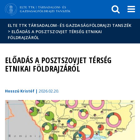
Események
ELTE a
Hírek
sajtóban
ELTE TTK TÁRSADALOM- ÉS GAZDASÁGFÖLDRAJZI TANSZÉK
>
ELŐADÁS A POSZTSZOVJET TÉRSÉG ETNIKAI
FÖLDRAJZÁRÓL
ELŐADÁS A POSZTSZOVJET TÉRSÉG
ETNIKAI FÖLDRAJZÁRÓL
Hosszú Kristóf |
2026.02.20.