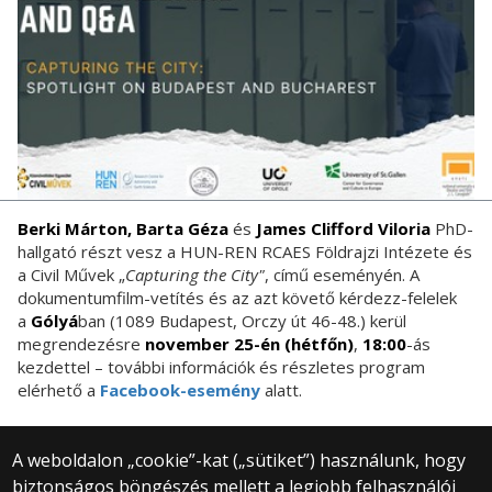
Berki Márton,
Barta Géza
és
James Clifford Viloria
PhD-
hallgató részt vesz a HUN-REN RCAES Földrajzi Intézete és
a Civil Művek „
Capturing the City"
, című eseményén. A
dokumentumfilm-vetítés és az azt követő kérdezz-felelek
a
Gólyá
ban (1089 Budapest, Orczy út 46-48.) kerül
megrendezésre
november 25-én (hétfőn
)
,
18:00
-ás
kezdettel – további információk és részletes program
elérhető a
Facebook-esemény
alatt.
A weboldalon „cookie”-kat („sütiket”) használunk, hogy
biztonságos böngészés mellett a legjobb felhasználói
© 2025 Eötvös Loránd Tudományegyetem