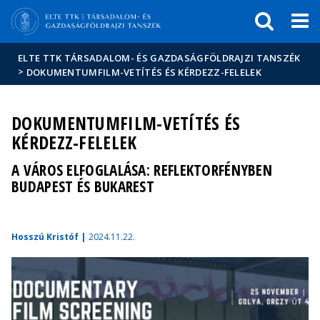
Események
ELTE a
Hírek
sajtóban
ELTE TTK TÁRSADALOM- ÉS GAZDASÁGFÖLDRAJZI TANSZÉK
>
DOKUMENTUMFILM-VETÍTÉS ÉS KÉRDEZZ-FELELEK
DOKUMENTUMFILM-VETÍTÉS ÉS
KÉRDEZZ-FELELEK
A VÁROS ELFOGLALÁSA: REFLEKTORFÉNYBEN
BUDAPEST ÉS BUKAREST
Hosszú Kristóf |
2024.11.22.