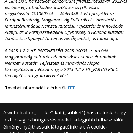
A Clim ExPE nemzetközi konzorcium finanszírozásával, 2022-es
európai együttműködésről szóló közös felhívásra
megvalósuló, 101060874 — Water4All. kódú projektet az
Európai Bizottság, Magyarország Kulturális és Innovációs
Minisztériumának Nemzeti Kutatási, Fejlesztési és Innovációs
Alapja, az Ír Környezetvédelmi Ügynökség, a Holland Kutatási
Tanács és a Spanyol Tudományos Ügynökség is támogatja.
A 2023-1.2.2-HE_PARTNERSÉG-2023-
00005 sz. projekt
Magyarország Kulturális és Innovációs Minisztériumának
Nemzeti Kutatási, Fejlesztési és Innovációs Alapja
támogatásával valósult meg a 2023-1.2.2-HE_PARTNERSÉG
támogatási program keretei közt.
További információk elérhetők
ITT.
A weboldalon „cookie”-kat („sütiket”) használunk, hogy
biztonságos böngészés mellett a legjobb felhasználói
© 2025 Eötvös Loránd Tudományegyetem
élményt nyújthassuk látogatóinknak. A cookie-
Minden jog fenntartva.