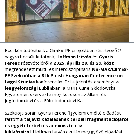
Büszkén tudósítunk a ClimEx-PE projektben résztvevő 2
nagyra becsült kutatónk,
Hoffman István
és
Gyuris
Ferenc
részvételéről a
2025. április 28. és 29. közt
megrendezett multi- és interdiszciplináris
NB-MAR/ClimEx-
PE Szekcióban a 8th Polish-Hungarian Conference on
Legal Studies
konferencián. Ezt a jelentős eseményt
a
lengyelországi Lublinban
, a Maria Curie-Skłodowska
Egyetemen szervezte meg közösen az Állam- és
Jogtudományi és a Föltdtudományi Kar.
Szekciója során Gyuris Ferenc figyelemreméltó előadást
tartott
a taljavíz kezelésének térbeli fragmentációjáról
és egyéb térbeli és adminisztratív
kihívásairól.
Hoffman István ezután meggyőző előadást