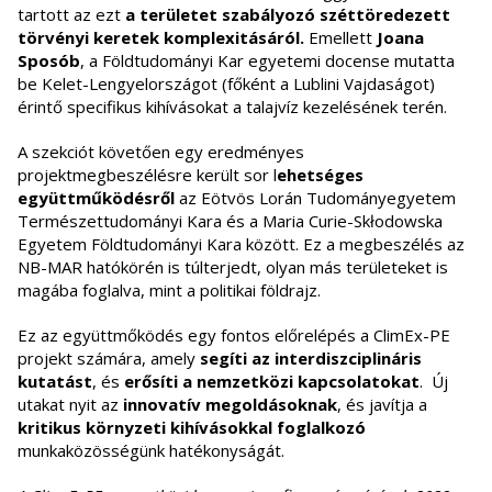
tartott az ezt
a területet szabályozó széttöredezett
törvényi keretek komplexitásáról.
Emellett
Joana
Sposób
, a Földtudományi Kar egyetemi docense mutatta
be Kelet-Lengyelországot (főként a Lublini Vajdaságot)
érintő specifikus kihívásokat a talajvíz kezelésének terén.
A szekciót követően egy eredményes
projektmegbeszélésre került sor l
ehetséges
együttműködésről
az Eötvös Lorán Tudományegyetem
Természettudományi Kara és a Maria Curie-Skłodowska
Egyetem Földtudományi Kara között. Ez a megbeszélés az
NB-MAR hatókörén is túlterjedt, olyan más területeket is
magába foglalva, mint a politikai földrajz.
Ez az együttmőködés egy fontos előrelépés a ClimEx-PE
projekt számára, amely
segíti az interdiszciplináris
kutatást
, és
erősíti a nemzetközi kapcsolatokat
. Új
utakat nyit az
innovatív megoldásoknak
, és javítja a
kritikus környzeti kihívásokkal foglalkozó
munkaközösségünk hatékonyságát.