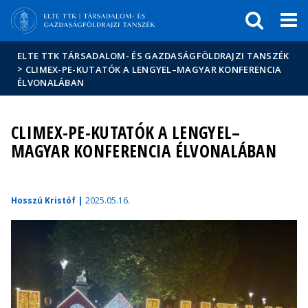
Események
ELTE a
Hírek
sajtóban
ELTE TTK TÁRSADALOM- ÉS GAZDASÁGFÖLDRAJZI TANSZÉK
>
CLIMEX-PE-KUTATÓK A LENGYEL–MAGYAR KONFERENCIA
ÉLVONALÁBAN
CLIMEX-PE-KUTATÓK A LENGYEL–
MAGYAR KONFERENCIA ÉLVONALÁBAN
Hosszú Kristóf |
2025.05.16.