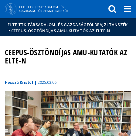
Események
ELTE a
Hírek
sajtóban
ELTE TTK TÁRSADALOM- ÉS GAZDASÁGFÖLDRAJZI TANSZÉK
>
CEEPUS-ÖSZTÖNDÍJAS AMU-KUTATÓK AZ ELTE-N
CEEPUS-ÖSZTÖNDÍJAS AMU-KUTATÓK AZ
ELTE-N
Hosszú Kristóf |
2025.03.06.