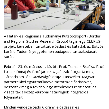
A Határ- és Regionális Tudományi Kutatócsoport (Border
and Regional Studies Research Group) tagjai egy CEEPUS-
projekt keretében tartottak előadást és kutattak az Eötvös
Loránd Tudományegyetemen budapesti tartózkodásuk
során.
Február 23. és március 1. között Prof. Tomasz Brańka, Prof.
Łukasz Donaj és Prof. Jarosław Jańczak látogatta meg a
Társadalom- és Gazdaságföldrajzi Tanszéket. Magyar
partnereikkel együttműködve tartottak előadásokat,
beszélték meg a további együttműködés részleteit, és
vizsgálták a közép-európai határrégiók integrációs
folyamatait.
Minden vendégelőadó 6 órányi előadással és