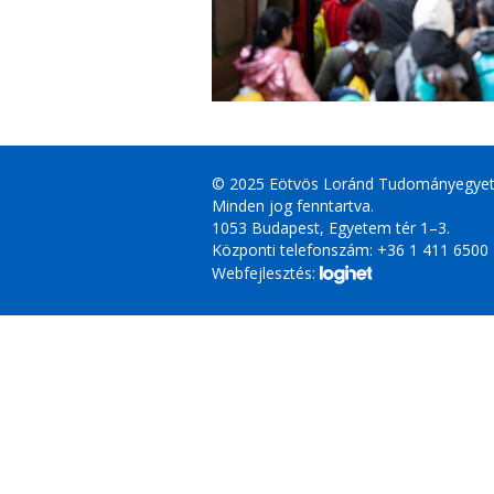
© 2025 Eötvös Loránd Tudományegye
Minden jog fenntartva.
1053 Budapest, Egyetem tér 1–3.
Központi telefonszám: +36 1 411 6500
Webfejlesztés: