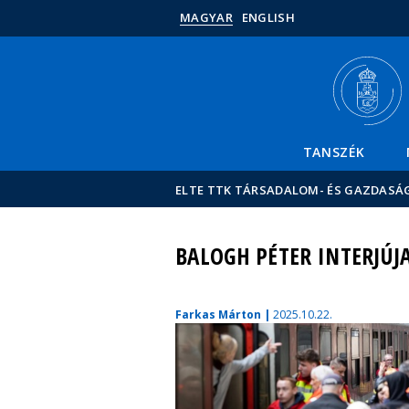
MAGYAR
ENGLISH
TANSZÉK
ELTE TTK TÁRSADALOM- ÉS GAZDASÁ
BALOGH PÉTER INTERJÚJ
Farkas Márton |
2025.10.22.