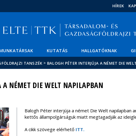
Események
ELTE a
Hírek
HÍREK
KA
sajtóban
MUNKATÁRSAK
KUTATÁS
HALLGATÓKNAK
G
>
GFÖLDRAJZI TANSZÉK
BALOGH PÉTER INTERJÚJA A NÉMET DIE WEL
A A NÉMET DIE WELT NAPILAPBAN
Balogh Péter interjúja a német Die Welt napilapban ar
kettős állampolgárságuk miatt megtagadják az idei
A cikk szövege elérhető
ITT.