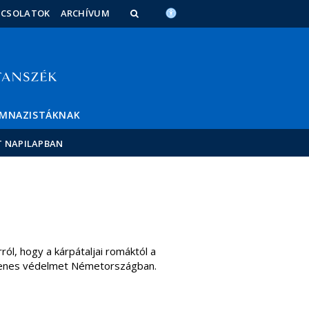
PCSOLATOK
ARCHÍVUM
IMNAZISTÁKNAK
T NAPILAPBAN
ról, hogy a kárpátaljai romáktól a
glenes védelmet Németországban.